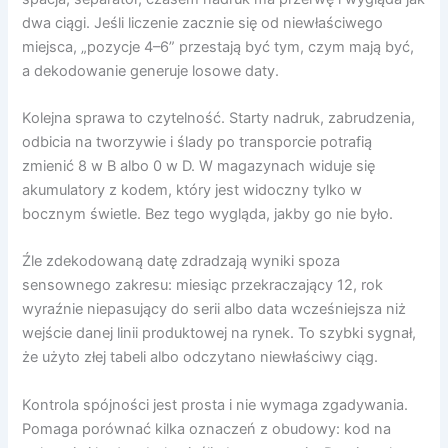
dwa ciągi. Jeśli liczenie zacznie się od niewłaściwego
miejsca, „pozycje 4–6” przestają być tym, czym mają być,
a dekodowanie generuje losowe daty.
Kolejna sprawa to czytelność. Starty nadruk, zabrudzenia,
odbicia na tworzywie i ślady po transporcie potrafią
zmienić 8 w B albo 0 w D. W magazynach widuje się
akumulatory z kodem, który jest widoczny tylko w
bocznym świetle. Bez tego wygląda, jakby go nie było.
Źle zdekodowaną datę zdradzają wyniki spoza
sensownego zakresu: miesiąc przekraczający 12, rok
wyraźnie niepasujący do serii albo data wcześniejsza niż
wejście danej linii produktowej na rynek. To szybki sygnał,
że użyto złej tabeli albo odczytano niewłaściwy ciąg.
Kontrola spójności jest prosta i nie wymaga zgadywania.
Pomaga porównać kilka oznaczeń z obudowy: kod na