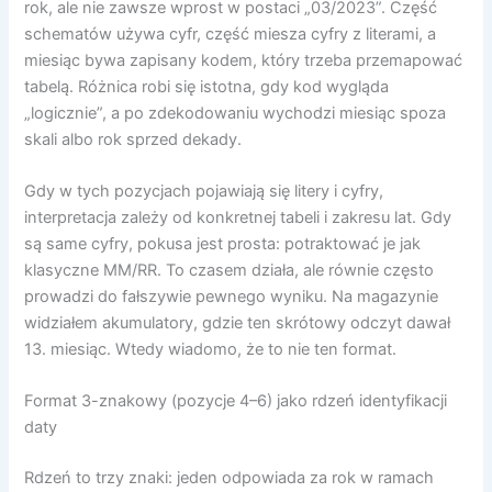
rok, ale nie zawsze wprost w postaci „03/2023”. Część
schematów używa cyfr, część miesza cyfry z literami, a
miesiąc bywa zapisany kodem, który trzeba przemapować
tabelą. Różnica robi się istotna, gdy kod wygląda
„logicznie”, a po zdekodowaniu wychodzi miesiąc spoza
skali albo rok sprzed dekady.
Gdy w tych pozycjach pojawiają się litery i cyfry,
interpretacja zależy od konkretnej tabeli i zakresu lat. Gdy
są same cyfry, pokusa jest prosta: potraktować je jak
klasyczne MM/RR. To czasem działa, ale równie często
prowadzi do fałszywie pewnego wyniku. Na magazynie
widziałem akumulatory, gdzie ten skrótowy odczyt dawał
13. miesiąc. Wtedy wiadomo, że to nie ten format.
Format 3-znakowy (pozycje 4–6) jako rdzeń identyfikacji
daty
Rdzeń to trzy znaki: jeden odpowiada za rok w ramach