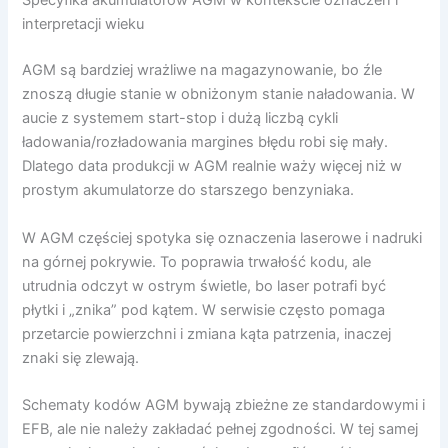
Specyfika akumulatorów AGM w kontekście oznaczeń i
interpretacji wieku
AGM są bardziej wrażliwe na magazynowanie, bo źle
znoszą długie stanie w obniżonym stanie naładowania. W
aucie z systemem start-stop i dużą liczbą cykli
ładowania/rozładowania margines błędu robi się mały.
Dlatego data produkcji w AGM realnie waży więcej niż w
prostym akumulatorze do starszego benzyniaka.
W AGM częściej spotyka się oznaczenia laserowe i nadruki
na górnej pokrywie. To poprawia trwałość kodu, ale
utrudnia odczyt w ostrym świetle, bo laser potrafi być
płytki i „znika” pod kątem. W serwisie często pomaga
przetarcie powierzchni i zmiana kąta patrzenia, inaczej
znaki się zlewają.
Schematy kodów AGM bywają zbieżne ze standardowymi i
EFB, ale nie należy zakładać pełnej zgodności. W tej samej