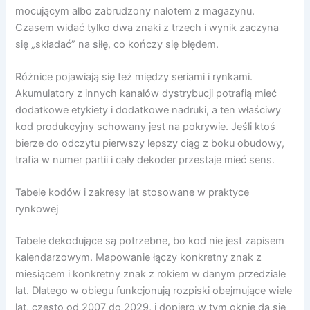
mocującym albo zabrudzony nalotem z magazynu.
Czasem widać tylko dwa znaki z trzech i wynik zaczyna
się „składać” na siłę, co kończy się błędem.
Różnice pojawiają się też między seriami i rynkami.
Akumulatory z innych kanałów dystrybucji potrafią mieć
dodatkowe etykiety i dodatkowe nadruki, a ten właściwy
kod produkcyjny schowany jest na pokrywie. Jeśli ktoś
bierze do odczytu pierwszy lepszy ciąg z boku obudowy,
trafia w numer partii i cały dekoder przestaje mieć sens.
Tabele kodów i zakresy lat stosowane w praktyce
rynkowej
Tabele dekodujące są potrzebne, bo kod nie jest zapisem
kalendarzowym. Mapowanie łączy konkretny znak z
miesiącem i konkretny znak z rokiem w danym przedziale
lat. Dlatego w obiegu funkcjonują rozpiski obejmujące wiele
lat, często od 2007 do 2029, i dopiero w tym oknie da się