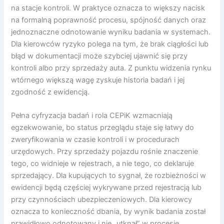
na stacje kontroli. W praktyce oznacza to większy nacisk
na formalną poprawność procesu, spójność danych oraz
jednoznaczne odnotowanie wyniku badania w systemach.
Dla kierowców ryzyko polega na tym, że brak ciągłości lub
błąd w dokumentacji może szybciej ujawnić się przy
kontroli albo przy sprzedaży auta. Z punktu widzenia rynku
wtórnego większą wagę zyskuje historia badań i jej
zgodność z ewidencją.
Pełna cyfryzacja badań i rola CEPiK wzmacniają
egzekwowanie, bo status przeglądu staje się łatwy do
zweryfikowania w czasie kontroli i w procedurach
urzędowych. Przy sprzedaży pojazdu rośnie znaczenie
tego, co widnieje w rejestrach, a nie tego, co deklaruje
sprzedający. Dla kupujących to sygnał, że rozbieżności w
ewidencji będą częściej wykrywane przed rejestracją lub
przy czynnościach ubezpieczeniowych. Dla kierowcy
oznacza to konieczność dbania, by wynik badania został
prawidłowo odnotowany i nie „utknął” w procesie.