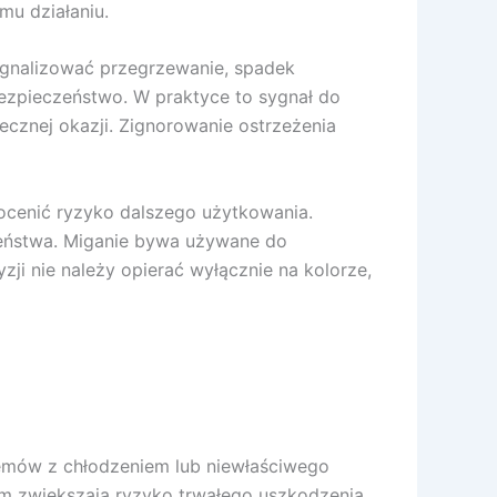
mu działaniu.
ygnalizować przegrzewanie, spadek
bezpieczeństwo. W praktyce to sygnał do
ecznej okazji. Zignorowanie ostrzeżenia
 ocenić ryzyko dalszego użytkowania.
czeństwa. Miganie bywa używane do
zji nie należy opierać wyłącznie na kolorze,
blemów z chłodzeniem lub niewłaściwego
em zwiększają ryzyko trwałego uszkodzenia.