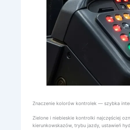
Znaczenie kolorów kontrolek — szybka inter
Zielone i niebieskie kontrolki najczęściej o
kierunkowskazów, trybu jazdy, ustawień hydr