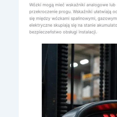
Wózki mogą mieć wskaźniki analogowe lub cy
przekroczenie progu. Wskaźniki ułatwiają o
się między wózkami spalinowymi, gazowymi i
elektryczne skupiają się na stanie akumulat
bezpieczeństwo obsługi instalacji.