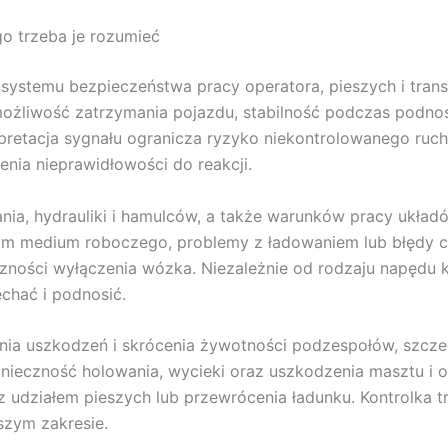
o trzeba je rozumieć
ystemu bezpieczeństwa pracy operatora, pieszych i trans
ożliwość zatrzymania pojazdu, stabilność podczas podnos
rpretacja sygnału ogranicza ryzyko niekontrolowanego ruchu
enia nieprawidłowości do reakcji.
ilania, hydrauliki i hamulców, a także warunków pracy ukł
iom medium roboczego, problemy z ładowaniem lub błędy cz
eczności wyłączenia wózka. Niezależnie od rodzaju napędu
chać i podnosić.
ia uszkodzeń i skrócenia żywotności podzespołów, szczegó
nieczność holowania, wycieki oraz uszkodzenia masztu i 
 udziałem pieszych lub przewrócenia ładunku. Kontrolka t
szym zakresie.