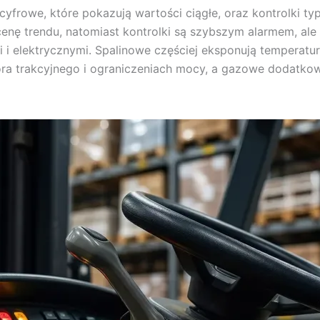
frowe, które pokazują wartości ciągłe, oraz kontrolki typu
cenę trendu, natomiast kontrolki są szybszym alarmem, ale
 elektrycznymi. Spalinowe częściej eksponują temperaturę 
ora trakcyjnego i ograniczeniach mocy, a gazowe dodatkowo