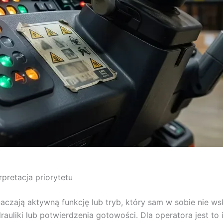
pretacja priorytetu
znaczają aktywną funkcję lub tryb, który sam w sobie nie w
auliki lub potwierdzenia gotowości. Dla operatora jest to