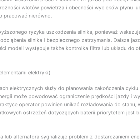
rożności wlotów powietrza i obecności wycieków płynu l
b pracować nierówno.
dwyższonego ryzyka uszkodzenia silnika, ponieważ wskazuj
ciążenia silnika i bezpiecznego zatrzymania. Dalsza jaz
ci modeli występuje także kontrolka filtra lub układu do
 elementami elektryki)
ch elektrycznych służy do planowania zakończenia cyklu 
energii może powodować ograniczenie prędkości jazdy i wy
raktyce operator powinien unikać rozładowania do stanu, 
tkowych ostrzeżeń dotyczących baterii priorytetem jest b
ub alternatora sygnalizuje problem z dostarczaniem energii