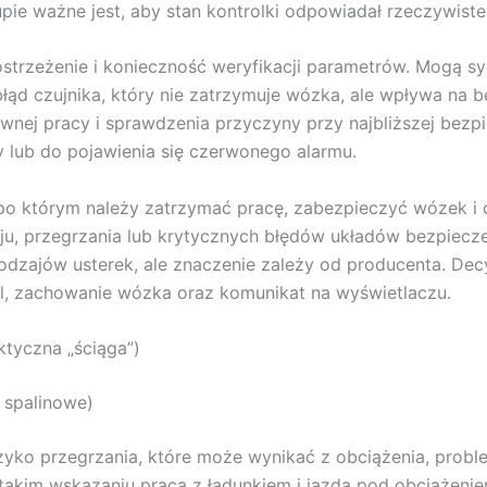
pie ważne jest, aby stan kontrolki odpowiadał rzeczywiste
ostrzeżenie i konieczność weryfikacji parametrów. Mogą s
łąd czujnika, który nie zatrzymuje wózka, ale wpływa na 
ywnej pracy i sprawdzenia przyczyny przy najbliższej bezpi
 lub do pojawienia się czerwonego alarmu.
, po którym należy zatrzymać pracę, zabezpieczyć wózek i
leju, przegrzania lub krytycznych błędów układów bezpie
rodzajów usterek, ale znaczenie zależy od producenta. Decy
ol, zachowanie wózka oraz komunikat na wyświetlaczu.
ktyczna „ściąga”)
i spalinowe)
ryzyko przegrzania, które może wynikać z obciążenia, pro
 takim wskazaniu praca z ładunkiem i jazda pod obciążeni