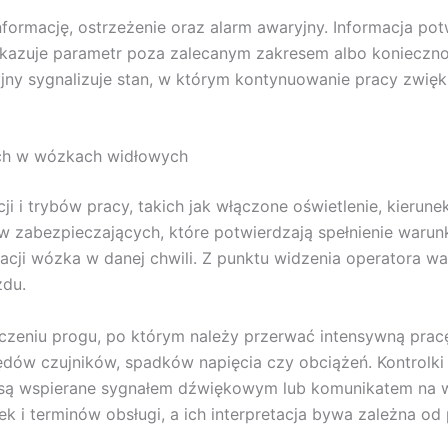
formację, ostrzeżenie oraz alarm awaryjny. Informacja potw
wskazuje parametr poza zalecanym zakresem albo konieczno
ny sygnalizuje stan, w którym kontynuowanie pracy zwięk
ych w wózkach widłowych
cji i trybów pracy, takich jak włączone oświetlenie, kierun
 zabezpieczających, które potwierdzają spełnienie warunk
cji wózka w danej chwili. Z punktu widzenia operatora wa
zdu.
oczeniu progu, po którym należy przerwać intensywną pra
dów czujników, spadków napięcia czy obciążeń. Kontrolk
i są wspierane sygnałem dźwiękowym lub komunikatem na wy
 i terminów obsługi, a ich interpretacja bywa zależna od p