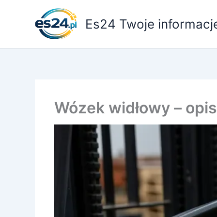
Przejdź
do
Es24 Twoje informacj
treści
Wózek widłowy – opis