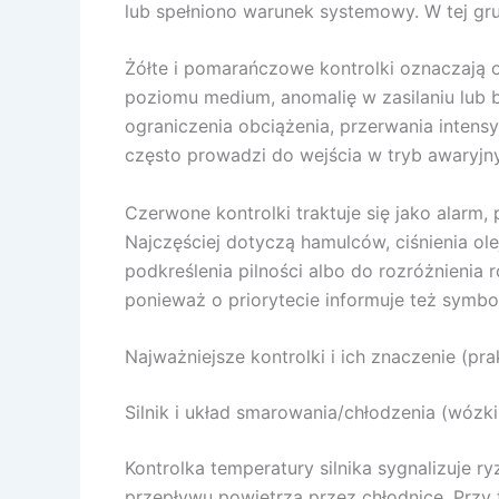
lub spełniono warunek systemowy. W tej gru
Żółte i pomarańczowe kontrolki oznaczają 
poziomu medium, anomalię w zasilaniu lub b
ograniczenia obciążenia, przerwania intens
często prowadzi do wejścia w tryb awaryjny
Czerwone kontrolki traktuje się jako alarm
Najczęściej dotyczą hamulców, ciśnienia o
podkreślenia pilności albo do rozróżnienia 
ponieważ o priorytecie informuje też symb
Najważniejsze kontrolki i ich znaczenie (pra
Silnik i układ smarowania/chłodzenia (wózk
Kontrolka temperatury silnika sygnalizuje 
przepływu powietrza przez chłodnicę. Przy