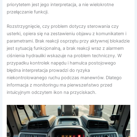
priorytetem jest jego interpretacja, a nie wielokrotne
przełączanie funkcji.
Rozstrzygnięcie, czy problem dotyczy sterowania czy
usterki, opiera się na zestawieniu objawu z komunikatem i
parametrami. Brak reakcji osprzętu przy aktywnej blokadzie
jest sytuacją funkcjonalną, a brak reakcji wraz z alarmem
ciśnienia hydrauliki wskazuje na problem techniczny. W
przypadku kontrolek napędu i hamulca postojowego
błędna interpretacja prowadzi do ryzyka
niekontrolowanego ruchu podczas manewrów. Dlatego
informacja z monitoringu ma pierwszeństwo przed
intuicyjnym odczytem ikon na przyciskach.