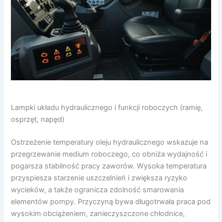
Lampki układu hydraulicznego i funkcji roboczych (ramię,
osprzęt, napęd)
Ostrzeżenie temperatury oleju hydraulicznego wskazuje na
przegrzewanie medium roboczego, co obniża wydajność i
pogarsza stabilność pracy zaworów. Wysoka temperatura
przyspiesza starzenie uszczelnień i zwiększa ryzyko
wycieków, a także ogranicza zdolność smarowania
elementów pompy. Przyczyną bywa długotrwała praca pod
wysokim obciążeniem, zanieczyszczone chłodnice,