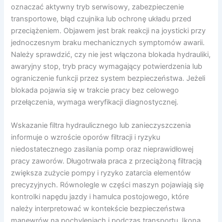
oznaczać aktywny tryb serwisowy, zabezpieczenie
transportowe, błąd czujnika lub ochronę układu przed
przeciążeniem. Objawem jest brak reakcji na joysticki przy
jednoczesnym braku mechanicznych symptomów awarii.
Należy sprawdzić, czy nie jest włączona blokada hydrauliki,
awaryjny stop, tryb pracy wymagający potwierdzenia lub
ograniczenie funkcji przez system bezpieczeństwa. Jeżeli
blokada pojawia się w trakcie pracy bez celowego
przełączenia, wymaga weryfikacji diagnostycznej.
Wskazanie filtra hydraulicznego lub zanieczyszczenia
informuje o wzroście oporów filtracji i ryzyku
niedostatecznego zasilania pomp oraz nieprawidłowej
pracy zaworów. Długotrwała praca z przeciążoną filtracją
zwiększa zużycie pompy i ryzyko zatarcia elementów
precyzyjnych. Równolegle w części maszyn pojawiają się
kontrolki napędu jazdy i hamulca postojowego, które
należy interpretować w kontekście bezpieczeństwa
manewrów na pochyleniach i podczas transportu. Ikona