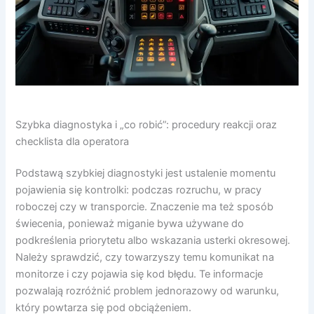
Szybka diagnostyka i „co robić”: procedury reakcji oraz
checklista dla operatora
Podstawą szybkiej diagnostyki jest ustalenie momentu
pojawienia się kontrolki: podczas rozruchu, w pracy
roboczej czy w transporcie. Znaczenie ma też sposób
świecenia, ponieważ miganie bywa używane do
podkreślenia priorytetu albo wskazania usterki okresowej.
Należy sprawdzić, czy towarzyszy temu komunikat na
monitorze i czy pojawia się kod błędu. Te informacje
pozwalają rozróżnić problem jednorazowy od warunku,
który powtarza się pod obciążeniem.