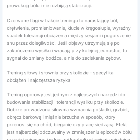
prowokują bólu i nie rozbijają stabilizacji.
Czerwone flagi w trakcie treningu to narastający ból,
drętwienia, promieniowanie, kłucie w kręgosłupie, wyraźny
spadek tolerancji obciążenia między sesjami i pogorszenie
snu przez dolegliwości. Jeśli objawy utrzymują się po
zakończeniu wysiłku i wracają przy kolejnej jednostce, to
sygnał do zmiany bodźca, a nie do zaciskania zębów.
Trening siłowy i siłownia przy skoliozie – specyfika
obciążeń i najczęstsze ryzyka
Trening oporowy jest jednym z najlepszych narzędzi do
budowania stabilizacji i tolerancji wysiłku przy skoliozie.
Dobrze prowadzona siłownia wzmacnia pośladki, grzbiet,
obręcz barkową i mięśnie brzucha w sposób, który
przenosi się na chód, bieganie czy pracę siedzącą. Efekt
jest najbardziej odczuwalny w zmniejszeniu epizodów bólu
przeciążeniowego i w lepszej kontroli ustawienia miednicy