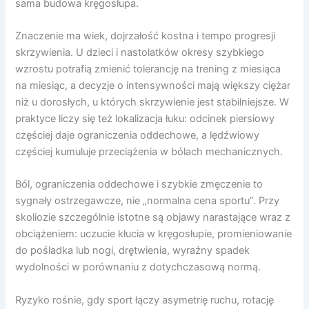
sama budowa kręgosłupa.
Znaczenie ma wiek, dojrzałość kostna i tempo progresji
skrzywienia. U dzieci i nastolatków okresy szybkiego
wzrostu potrafią zmienić tolerancję na trening z miesiąca
na miesiąc, a decyzje o intensywności mają większy ciężar
niż u dorosłych, u których skrzywienie jest stabilniejsze. W
praktyce liczy się też lokalizacja łuku: odcinek piersiowy
częściej daje ograniczenia oddechowe, a lędźwiowy
częściej kumuluje przeciążenia w bólach mechanicznych.
Ból, ograniczenia oddechowe i szybkie zmęczenie to
sygnały ostrzegawcze, nie „normalna cena sportu”. Przy
skoliozie szczególnie istotne są objawy narastające wraz z
obciążeniem: uczucie kłucia w kręgosłupie, promieniowanie
do pośladka lub nogi, drętwienia, wyraźny spadek
wydolności w porównaniu z dotychczasową normą.
Ryzyko rośnie, gdy sport łączy asymetrię ruchu, rotację