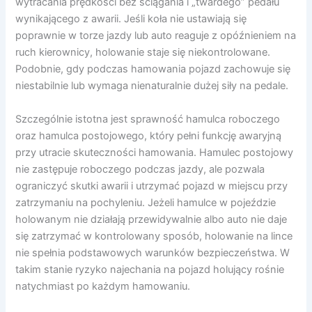
wytracania prędkości bez ściągania i „twardego” pedału
wynikającego z awarii. Jeśli koła nie ustawiają się
poprawnie w torze jazdy lub auto reaguje z opóźnieniem na
ruch kierownicy, holowanie staje się niekontrolowane.
Podobnie, gdy podczas hamowania pojazd zachowuje się
niestabilnie lub wymaga nienaturalnie dużej siły na pedale.
Szczególnie istotna jest sprawność hamulca roboczego
oraz hamulca postojowego, który pełni funkcję awaryjną
przy utracie skuteczności hamowania. Hamulec postojowy
nie zastępuje roboczego podczas jazdy, ale pozwala
ograniczyć skutki awarii i utrzymać pojazd w miejscu przy
zatrzymaniu na pochyleniu. Jeżeli hamulce w pojeździe
holowanym nie działają przewidywalnie albo auto nie daje
się zatrzymać w kontrolowany sposób, holowanie na lince
nie spełnia podstawowych warunków bezpieczeństwa. W
takim stanie ryzyko najechania na pojazd holujący rośnie
natychmiast po każdym hamowaniu.