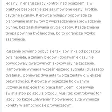
legalny i nienaruszający kontroli nad pojazdem, a w
praktyce bezpieczniejsze są umówione gesty i krótkie,
czytelne sygnały. Kierowca holujący odpowiada za
planowanie manewrów z wyprzedzeniem i prowadzenie
płynne, bez zaskakiwania drugiej osoby. Każda zmiana
tempa powinna być łagodna, bo to ogranicza ryzyko
szarpnięcia.
Ruszenie powinno odbyć się tak, aby linka od początku
była napięta, a zmiany biegów i dodawanie gazu nie
powodowały gwałtownych skoków siły na zaczepie.
Hamowanie wymaga wcześniejszego sygnału i dłuższego
dystansu, ponieważ dwa auta tworzą zestaw o większej
bezwładności. Kierowca w pojeździe holowanym
utrzymuje napięcie linki pracą hamulcem i obserwuje
światła stop pojazdu z przodu. Musi też kontrolować tor
jazdy, bo każde „pływanie” holowanego auta wymusza
korekty w samochodzie prowadzącym.