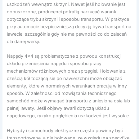
uszkodzeń wewnątrz skrzyni. Nawet jeśli holowanie jest
dopuszczone, producenci potrafią narzucać warunki
dotyczące trybu skrzyni i sposobu transportu. W praktyce
przy automacie bezpieczniejszą decyzją bywa transport na
lawecie, szczególnie gdy nie ma pewności co do zaleceń
dla danej wersji.
Napędy 4×4 są problematyczne z powodu konstrukcji
układu przeniesienia napędu i sposobu pracy
mechanizmów różnicowych oraz sprzęgieł. Holowanie z
częścią kół toczącą się po nawierzchni może obciążać
elementy, które w normalnych warunkach pracują w inny
sposób. W zależności od rozwiązania technicznego
samochód może wymagać transportu z uniesioną osią lub
pełnej lawety. Jeśli objawy awarii dotyczą układu
napędowego, ryzyko pogłębienia uszkodzeń jest wysokie.
Hybrydy i samochody elektryczne często powinny być
transportowane, a nie holowane, ze względu na specyfikę