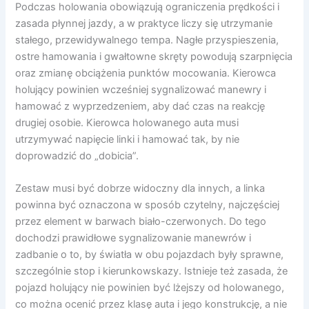
Podczas holowania obowiązują ograniczenia prędkości i
zasada płynnej jazdy, a w praktyce liczy się utrzymanie
stałego, przewidywalnego tempa. Nagłe przyspieszenia,
ostre hamowania i gwałtowne skręty powodują szarpnięcia
oraz zmianę obciążenia punktów mocowania. Kierowca
holujący powinien wcześniej sygnalizować manewry i
hamować z wyprzedzeniem, aby dać czas na reakcję
drugiej osobie. Kierowca holowanego auta musi
utrzymywać napięcie linki i hamować tak, by nie
doprowadzić do „dobicia”.
Zestaw musi być dobrze widoczny dla innych, a linka
powinna być oznaczona w sposób czytelny, najczęściej
przez element w barwach biało-czerwonych. Do tego
dochodzi prawidłowe sygnalizowanie manewrów i
zadbanie o to, by światła w obu pojazdach były sprawne,
szczególnie stop i kierunkowskazy. Istnieje też zasada, że
pojazd holujący nie powinien być lżejszy od holowanego,
co można ocenić przez klasę auta i jego konstrukcję, a nie