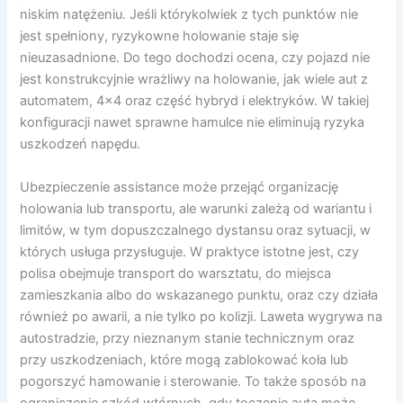
niskim natężeniu. Jeśli którykolwiek z tych punktów nie
jest spełniony, ryzykowne holowanie staje się
nieuzasadnione. Do tego dochodzi ocena, czy pojazd nie
jest konstrukcyjnie wrażliwy na holowanie, jak wiele aut z
automatem, 4×4 oraz część hybryd i elektryków. W takiej
konfiguracji nawet sprawne hamulce nie eliminują ryzyka
uszkodzeń napędu.
Ubezpieczenie assistance może przejąć organizację
holowania lub transportu, ale warunki zależą od wariantu i
limitów, w tym dopuszczalnego dystansu oraz sytuacji, w
których usługa przysługuje. W praktyce istotne jest, czy
polisa obejmuje transport do warsztatu, do miejsca
zamieszkania albo do wskazanego punktu, oraz czy działa
również po awarii, a nie tylko po kolizji. Laweta wygrywa na
autostradzie, przy nieznanym stanie technicznym oraz
przy uszkodzeniach, które mogą zablokować koła lub
pogorszyć hamowanie i sterowanie. To także sposób na
ograniczenie szkód wtórnych, gdy toczenie auta może