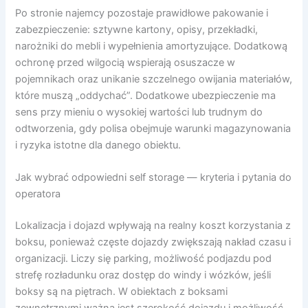
Po stronie najemcy pozostaje prawidłowe pakowanie i
zabezpieczenie: sztywne kartony, opisy, przekładki,
narożniki do mebli i wypełnienia amortyzujące. Dodatkową
ochronę przed wilgocią wspierają osuszacze w
pojemnikach oraz unikanie szczelnego owijania materiałów,
które muszą „oddychać”. Dodatkowe ubezpieczenie ma
sens przy mieniu o wysokiej wartości lub trudnym do
odtworzenia, gdy polisa obejmuje warunki magazynowania
i ryzyka istotne dla danego obiektu.
Jak wybrać odpowiedni self storage — kryteria i pytania do
operatora
Lokalizacja i dojazd wpływają na realny koszt korzystania z
boksu, ponieważ częste dojazdy zwiększają nakład czasu i
organizacji. Liczy się parking, możliwość podjazdu pod
strefę rozładunku oraz dostęp do windy i wózków, jeśli
boksy są na piętrach. W obiektach z boksami
zewnętrznymi ważna jest szerokość dojazdu i możliwość