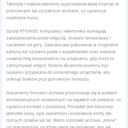
Tekstylia i miękkie elementy wyposażenia lepiej trzymać w
pokrowcach lub szczelnych workach, co ogranicza
osadzanie kurzu.
Sprzęt RTV/AGD, komputery i elektronika wymagają
zabezpieczenia przed wilgocią, skokami temperatury i
naciskiem od góry. Zalecane jest pakowanie w oryginalne
kartony lub sztywne pudła z wypełnieniem oraz unikanie
owijania folią bezpośrednio na urządzeniu, gdy może to
zatrzymywać wilgoć. Drobne akcesoria powinny być
opisane i przypisane do konkretnego urządzenia, aby
uniknąć braków przy ponownym montażu.
Dokumenty firmowe i archiwa przechowuje się w pudłach
archiwizacyjnych ustawionych na regałach lub paletach, co
ogranicza kontakt z posadzką. Porządek jest kluczowy:
jednolite opisy, spis zawartości i wydzielone strefy dla
różnych działów lub lat. Warto rozdzielić archiwa „zimne”
od dokumentów, po które sięga się regularnie, aby nie