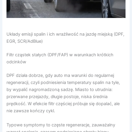
Układy emisji spalin i ich wrażliwość na jazdę miejską (DPF,
EGR, SCR/AdBlue)
Filtr cząstek stałych (DPF/FAP) w warunkach krótkich
odcinków
DPF działa dobrze, gdy auto ma warunki do regularnej
regeneracji, czyli podniesienia temperatury spalin na tyle,
by wypalić nagromadzoną sadzę. Miasto to utrudnia:
przerwane przejazdy, długie postoje, niska średnia
prędkość. W efekcie filtr częściej próbuje się dopalać, ale
nie zawsze kończy cykl.
Typowe symptomy to częste regeneracje, zauważalny
wzrost spalania, czasem podniesione obroty biegu