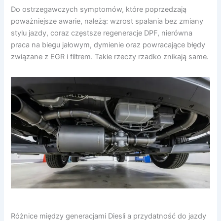
Do ostrzegawczych symptomów, które poprzedzają
poważniejsze awarie, należą: wzrost spalania bez zmiany
stylu jazdy, coraz częstsze regeneracje DPF, nierówna
praca na biegu jałowym, dymienie oraz powracające błędy
związane z EGR i filtrem. Takie rzeczy rzadko znikają same.
Różnice między generacjami Diesli a przydatność do jazdy