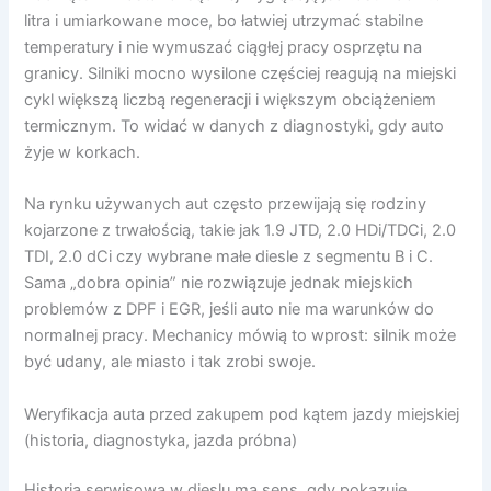
litra i umiarkowane moce, bo łatwiej utrzymać stabilne
temperatury i nie wymuszać ciągłej pracy osprzętu na
granicy. Silniki mocno wysilone częściej reagują na miejski
cykl większą liczbą regeneracji i większym obciążeniem
termicznym. To widać w danych z diagnostyki, gdy auto
żyje w korkach.
Na rynku używanych aut często przewijają się rodziny
kojarzone z trwałością, takie jak 1.9 JTD, 2.0 HDi/TDCi, 2.0
TDI, 2.0 dCi czy wybrane małe diesle z segmentu B i C.
Sama „dobra opinia” nie rozwiązuje jednak miejskich
problemów z DPF i EGR, jeśli auto nie ma warunków do
normalnej pracy. Mechanicy mówią to wprost: silnik może
być udany, ale miasto i tak zrobi swoje.
Weryfikacja auta przed zakupem pod kątem jazdy miejskiej
(historia, diagnostyka, jazda próbna)
Historia serwisowa w dieslu ma sens, gdy pokazuje