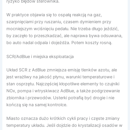
ryzyko błędów sterownika.
W praktyce objawia się to ospałą reakcją na gaz,
szarpnięciami przy ruszaniu, czasem dymieniem przy
mocniejszym wciśnięciu pedału. Nie trzeba długo jeździć,
by zaczęło to przeszkadzać, ale naprawa bywa odsuwana,
bo auto nadal odpala i dojeżdża. Potem koszty rosną.
SCR/AdBlue i miejska eksploatacja
Układ SCR z AdBlue zmniejsza emisję tlenków azotu, ale
jest wrażliwy na jakość płynu, warunki temperaturowe i
stan osprzętu. Najczęściej kłopotliwe elementy to czujniki
NOx, pompa i wtryskiwacz AdBlue, a także podgrzewanie
zbiornika i przewodów. Usterki potrafią być drogie i nie
kończą się na samej kontrolce.
Miasto oznacza dużo krótkich cykli pracy i częste zmiany
temperatury układu. Jeśli dojdzie do krystalizacji osadów w