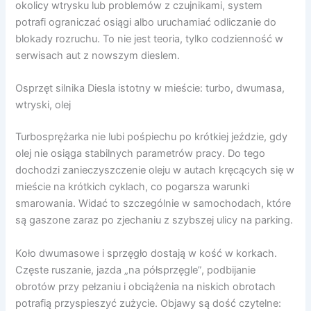
okolicy wtrysku lub problemów z czujnikami, system
potrafi ograniczać osiągi albo uruchamiać odliczanie do
blokady rozruchu. To nie jest teoria, tylko codzienność w
serwisach aut z nowszym dieslem.
Osprzęt silnika Diesla istotny w mieście: turbo, dwumasa,
wtryski, olej
Turbosprężarka nie lubi pośpiechu po krótkiej jeździe, gdy
olej nie osiąga stabilnych parametrów pracy. Do tego
dochodzi zanieczyszczenie oleju w autach kręcących się w
mieście na krótkich cyklach, co pogarsza warunki
smarowania. Widać to szczególnie w samochodach, które
są gaszone zaraz po zjechaniu z szybszej ulicy na parking.
Koło dwumasowe i sprzęgło dostają w kość w korkach.
Częste ruszanie, jazda „na półsprzęgle”, podbijanie
obrotów przy pełzaniu i obciążenia na niskich obrotach
potrafią przyspieszyć zużycie. Objawy są dość czytelne: