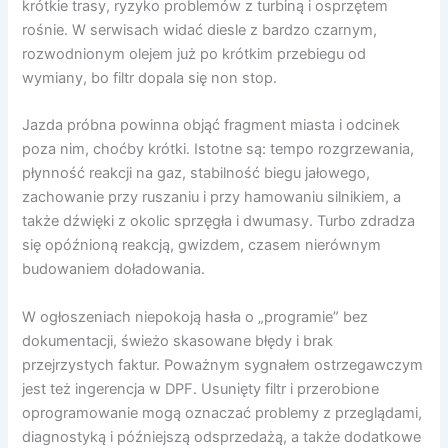
krótkie trasy, ryzyko problemów z turbiną i osprzętem
rośnie. W serwisach widać diesle z bardzo czarnym,
rozwodnionym olejem już po krótkim przebiegu od
wymiany, bo filtr dopala się non stop.
Jazda próbna powinna objąć fragment miasta i odcinek
poza nim, choćby krótki. Istotne są: tempo rozgrzewania,
płynność reakcji na gaz, stabilność biegu jałowego,
zachowanie przy ruszaniu i przy hamowaniu silnikiem, a
także dźwięki z okolic sprzęgła i dwumasy. Turbo zdradza
się opóźnioną reakcją, gwizdem, czasem nierównym
budowaniem doładowania.
W ogłoszeniach niepokoją hasła o „programie” bez
dokumentacji, świeżo skasowane błędy i brak
przejrzystych faktur. Poważnym sygnałem ostrzegawczym
jest też ingerencja w DPF. Usunięty filtr i przerobione
oprogramowanie mogą oznaczać problemy z przeglądami,
diagnostyką i późniejszą odsprzedażą, a także dodatkowe