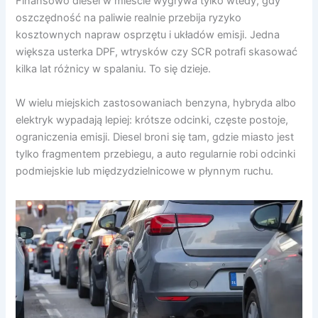
Finansowo diesel w mieście wygrywa tylko wtedy, gdy
oszczędność na paliwie realnie przebija ryzyko
kosztownych napraw osprzętu i układów emisji. Jedna
większa usterka DPF, wtrysków czy SCR potrafi skasować
kilka lat różnicy w spalaniu. To się dzieje.
W wielu miejskich zastosowaniach benzyna, hybryda albo
elektryk wypadają lepiej: krótsze odcinki, częste postoje,
ograniczenia emisji. Diesel broni się tam, gdzie miasto jest
tylko fragmentem przebiegu, a auto regularnie robi odcinki
podmiejskie lub międzydzielnicowe w płynnym ruchu.