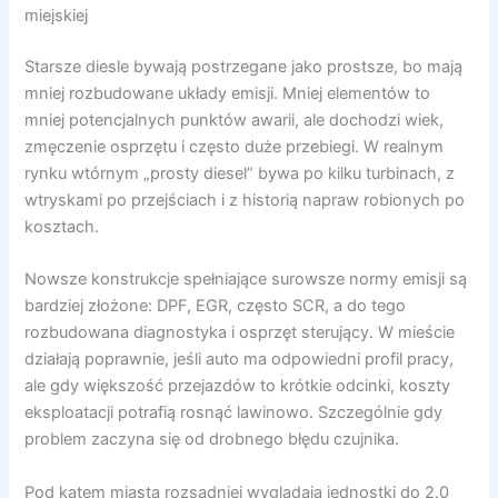
miejskiej
Starsze diesle bywają postrzegane jako prostsze, bo mają
mniej rozbudowane układy emisji. Mniej elementów to
mniej potencjalnych punktów awarii, ale dochodzi wiek,
zmęczenie osprzętu i często duże przebiegi. W realnym
rynku wtórnym „prosty diesel” bywa po kilku turbinach, z
wtryskami po przejściach i z historią napraw robionych po
kosztach.
Nowsze konstrukcje spełniające surowsze normy emisji są
bardziej złożone: DPF, EGR, często SCR, a do tego
rozbudowana diagnostyka i osprzęt sterujący. W mieście
działają poprawnie, jeśli auto ma odpowiedni profil pracy,
ale gdy większość przejazdów to krótkie odcinki, koszty
eksploatacji potrafią rosnąć lawinowo. Szczególnie gdy
problem zaczyna się od drobnego błędu czujnika.
Pod kątem miasta rozsądniej wyglądają jednostki do 2.0