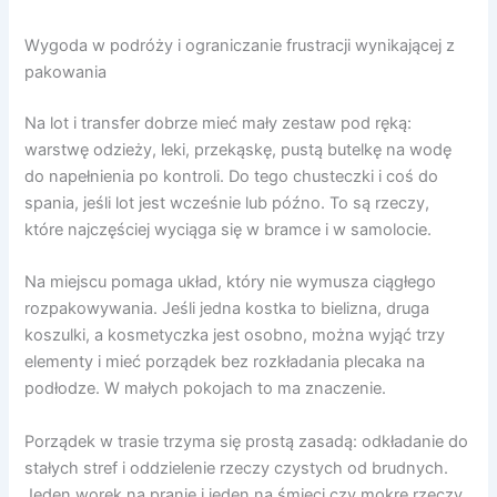
Wygoda w podróży i ograniczanie frustracji wynikającej z
pakowania
Na lot i transfer dobrze mieć mały zestaw pod ręką:
warstwę odzieży, leki, przekąskę, pustą butelkę na wodę
do napełnienia po kontroli. Do tego chusteczki i coś do
spania, jeśli lot jest wcześnie lub późno. To są rzeczy,
które najczęściej wyciąga się w bramce i w samolocie.
Na miejscu pomaga układ, który nie wymusza ciągłego
rozpakowywania. Jeśli jedna kostka to bielizna, druga
koszulki, a kosmetyczka jest osobno, można wyjąć trzy
elementy i mieć porządek bez rozkładania plecaka na
podłodze. W małych pokojach to ma znaczenie.
Porządek w trasie trzyma się prostą zasadą: odkładanie do
stałych stref i oddzielenie rzeczy czystych od brudnych.
Jeden worek na pranie i jeden na śmieci czy mokre rzeczy