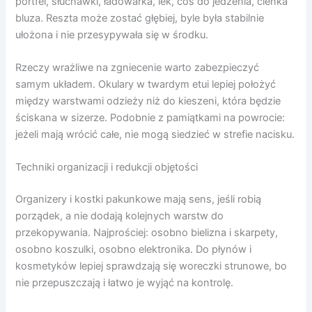
portfel, słuchawki, ładowarka, lek, coś do jedzenia, cienka
bluza. Reszta może zostać głębiej, byle była stabilnie
ułożona i nie przesypywała się w środku.
Rzeczy wrażliwe na zgniecenie warto zabezpieczyć
samym układem. Okulary w twardym etui lepiej położyć
między warstwami odzieży niż do kieszeni, która będzie
ściskana w sizerze. Podobnie z pamiątkami na powrocie:
jeżeli mają wrócić całe, nie mogą siedzieć w strefie nacisku.
Techniki organizacji i redukcji objętości
Organizery i kostki pakunkowe mają sens, jeśli robią
porządek, a nie dodają kolejnych warstw do
przekopywania. Najprościej: osobno bielizna i skarpety,
osobno koszulki, osobno elektronika. Do płynów i
kosmetyków lepiej sprawdzają się woreczki strunowe, bo
nie przepuszczają i łatwo je wyjąć na kontrolę.