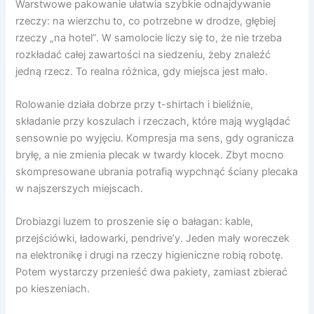
Warstwowe pakowanie ułatwia szybkie odnajdywanie
rzeczy: na wierzchu to, co potrzebne w drodze, głębiej
rzeczy „na hotel”. W samolocie liczy się to, że nie trzeba
rozkładać całej zawartości na siedzeniu, żeby znaleźć
jedną rzecz. To realna różnica, gdy miejsca jest mało.
Rolowanie działa dobrze przy t-shirtach i bieliźnie,
składanie przy koszulach i rzeczach, które mają wyglądać
sensownie po wyjęciu. Kompresja ma sens, gdy ogranicza
bryłę, a nie zmienia plecak w twardy klocek. Zbyt mocno
skompresowane ubrania potrafią wypchnąć ściany plecaka
w najszerszych miejscach.
Drobiazgi luzem to proszenie się o bałagan: kable,
przejściówki, ładowarki, pendrive’y. Jeden mały woreczek
na elektronikę i drugi na rzeczy higieniczne robią robotę.
Potem wystarczy przenieść dwa pakiety, zamiast zbierać
po kieszeniach.