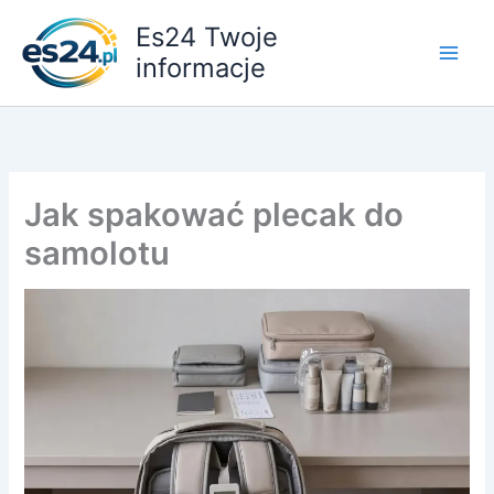
Przejdź
Es24 Twoje
do
informacje
treści
Jak spakować plecak do
samolotu