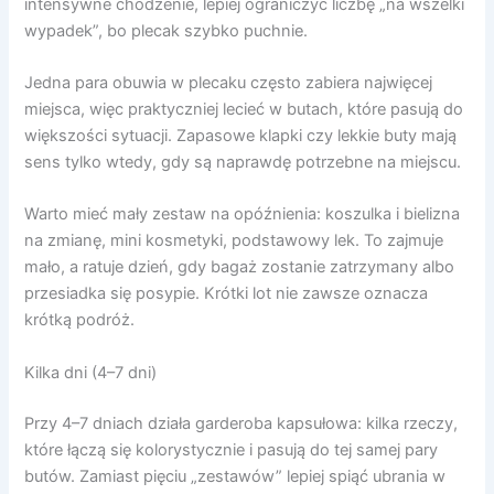
intensywne chodzenie, lepiej ograniczyć liczbę „na wszelki
wypadek”, bo plecak szybko puchnie.
Jedna para obuwia w plecaku często zabiera najwięcej
miejsca, więc praktyczniej lecieć w butach, które pasują do
większości sytuacji. Zapasowe klapki czy lekkie buty mają
sens tylko wtedy, gdy są naprawdę potrzebne na miejscu.
Warto mieć mały zestaw na opóźnienia: koszulka i bielizna
na zmianę, mini kosmetyki, podstawowy lek. To zajmuje
mało, a ratuje dzień, gdy bagaż zostanie zatrzymany albo
przesiadka się posypie. Krótki lot nie zawsze oznacza
krótką podróż.
Kilka dni (4–7 dni)
Przy 4–7 dniach działa garderoba kapsułowa: kilka rzeczy,
które łączą się kolorystycznie i pasują do tej samej pary
butów. Zamiast pięciu „zestawów” lepiej spiąć ubrania w