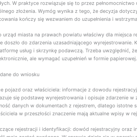
ych. W praktyce rozwiązuje się to przez pełnomocnictwo u
spólnego złożenia. Wymóg wynika z tego, że decyzja dotyc
cowania kończy się wezwaniem do uzupełnienia i wstrzym
urząd miasta na prawach powiatu właściwy dla miejsca rej
ie doszło do zdarzenia uzasadniającego wyrejestrowanie. K
latformę usług i skrzynkę podawczą. Trzeba uwzględnić, że
ktronicznie, ale wymagać uzupełnień w formie papierowej.
 dane do wniosku
e pojazd oraz właściciela: informacje z dowodu rejestrac
zuje się podstawę wyrejestrowania i opisuje zdarzenie w 
ść danych w dokumentach z rejestrem, dlatego istotne s
ciciela w przeszłości znaczenie mają aktualne wpisy w rej
ące rejestracji i identyfikacji: dowód rejestracyjny ora