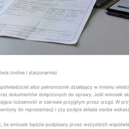
wia (online i stacjonarnie)
półwłaściciel albo pełnomocnik działający w imieniu właści
 oraz dokumentów dołączonych do sprawy. Jeśli wniosek s
jące tożsamość w zakresie przyjętym przez urząd. W przy
rawniony do reprezentacji i czy podpis składa osoba wska
 że wniosek będzie podpisany przez wszystkich współwłaś