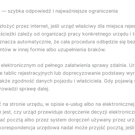
— szybka odpowiedź i najważniejsze ograniczenia
żyć przez internet, jeśli urząd właściwy dla miejsca reje
 ścieżki zależy od organizacji pracy konkretnego urzędu i 
 oznacza automatycznie, że cała procedura odbędzie się b
ów w innej formie albo uzupełnienia braków.
elektronicznym od pełnego załatwienia sprawy zdalnie. Ur
ie tablic rejestracyjnych lub doprecyzowanie podstawy wy
 także zgodność danych pojazdu i właściciela. Gdy pojawią
prowadzi sprawę dalej.
ć na stronie urzędu, w opisie e-usług albo na elektronicz
e jest, czy urząd przewiduje doręczenie decyzji elektronicz
ać pocztą albo przez system doręczeń używany przez urzą
 korespondencja urzędowa nadal może przyjść pocztą, jeśl