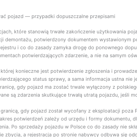
ować pojazd — przypadki dopuszczalne przepisami
acjach, które stanowią trwałe zakończenie użytkowania po
cji demontażu, potwierdzony dokumentem wystawionym po
 rejestru i co do zasady zamyka drogę do ponownego dop
umentach potwierdzających zdarzenie, a nie na samym oświ
y której konieczne jest potwierdzenie zgłoszenia i prowad
rdzającego status sprawy, a sama informacja ustna nie j
anicę, gdy pojazd ma zostać trwale wyłączony z polskiego
ne są zdarzenia skutkujące trwałą utratą pojazdu, jeśli 
 granicą, gdy pojazd został wycofany z eksploatacji poza
res potwierdzeń zależy od urzędu i formy dokumentu, dlat
zenia. Po sprzedaży pojazdu w Polsce co do zasady nie skł
e zbycia, a rejestracja po stronie nabywcy odbywa się odd