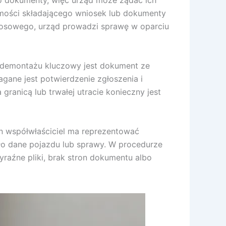
u o dokumenty, więc urząd może żądać ich
amości składającego wniosek lub dokumenty
 losowego, urząd prowadzi sprawę w oparciu
y demontażu kluczowy jest dokument ze
agane jest potwierdzenie zgłoszenia i
ranicą lub trwałej utracie konieczny jest
en współwłaściciel ma reprezentować
o dane pojazdu lub sprawy. W procedurze
wyraźne pliki, brak stron dokumentu albo