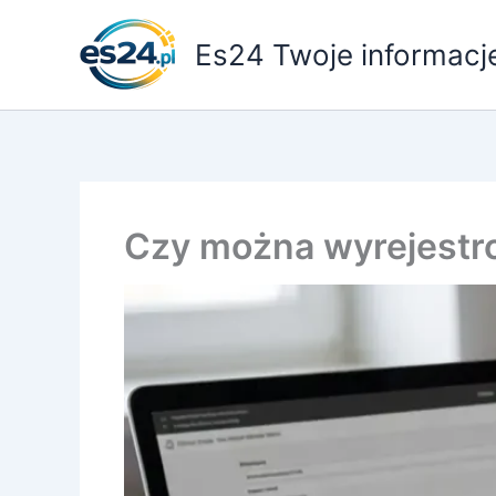
Przejdź
do
Es24 Twoje informacj
treści
Czy można wyrejestr