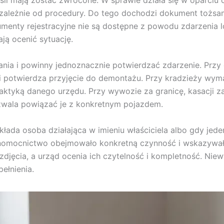
 jeśli mają zostać zwrócone. W sprawie działa się w oparci
 zależnie od procedury. Do tego dochodzi dokument tożs
kumenty rejestracyjne nie są dostępne z powodu zdarzenia
ają ocenić sytuację.
ania i powinny jednoznacznie potwierdzać zdarzenie. Prz
d i potwierdza przyjęcie do demontażu. Przy kradzieży wym
tyką danego urzędu. Przy wywozie za granicę, kasacji za g
zwala powiązać je z konkretnym pojazdem.
łada osoba działająca w imieniu właściciela albo gdy jed
nomocnictwo obejmowało konkretną czynność i wskazywał
b zdjęcia, a urząd ocenia ich czytelność i kompletność. Nie
ełnienia.