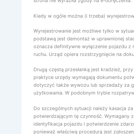
strona nie wyraziła zgody na e-doręczenia.
Kiedy w ogóle można (i trzeba) wyrejestr
Wyrejestrowanie jest możliwe tylko w sytu
podstawą jest demontaż w uprawnionej sta
oznacza definitywne wyłączenie pojazdu z
ruchu. Urząd opiera rozstrzygnięcie na dok
Drugą częstą przesłanką jest kradzież, prz
praktyce urzędy wymagają dokumentu potwie
dotyczyć także wywozu lub sprzedaży za gr
użytkowania. W podobnym trybie rozpatrywa
Do szczególnych sytuacji należy kasacja za
potwierdzającym tę czynność. Wymagany zak
identyfikacja pojazdu i potwierdzenie zdar
ponieważ właściwą procedurą jest zgłoszeni