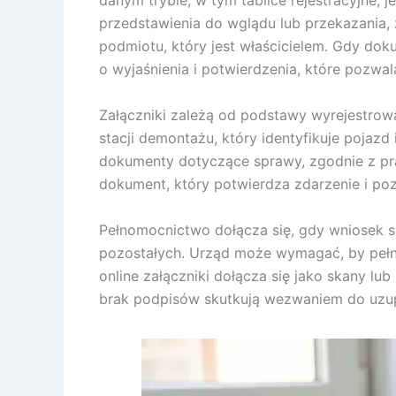
danym trybie, w tym tablice rejestracyjne,
przedstawienia do wglądu lub przekazania,
podmiotu, który jest właścicielem. Gdy do
o wyjaśnienia i potwierdzenia, które pozwal
Załączniki zależą od podstawy wyrejestrow
stacji demontażu, który identyfikuje pojaz
dokumenty dotyczące sprawy, zgodnie z prak
dokument, który potwierdza zdarzenie i po
Pełnomocnictwo dołącza się, gdy wniosek sk
pozostałych. Urząd może wymagać, by peł
online załączniki dołącza się jako skany lu
brak podpisów skutkują wezwaniem do uzup