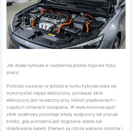
Jak działa hybryda w codziennej jeździe (typowe tryby
pracy)
Podczas ruszania i w jeździe w korku hybryda stara się
wykorzystać napęd elektryczny, ponieważ silnik
elektryczny jest skuteczny przy niskich prędkościach i
częstych zmianach obciążenia. W wielu konstrukcjach
silnik spalinowy pozostaje wtedy wyłączony lub pracuje
krótko, gdy potrzebne jest dogrzanie układu lub
doładowanie baterii. Efektem są niższe wahania obrotów i