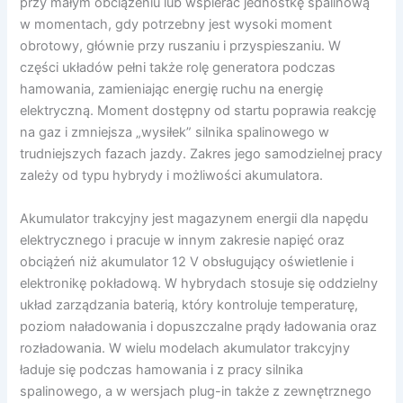
przy małym obciążeniu lub wspierać jednostkę spalinową
w momentach, gdy potrzebny jest wysoki moment
obrotowy, głównie przy ruszaniu i przyspieszaniu. W
części układów pełni także rolę generatora podczas
hamowania, zamieniając energię ruchu na energię
elektryczną. Moment dostępny od startu poprawia reakcję
na gaz i zmniejsza „wysiłek” silnika spalinowego w
trudniejszych fazach jazdy. Zakres jego samodzielnej pracy
zależy od typu hybrydy i możliwości akumulatora.
Akumulator trakcyjny jest magazynem energii dla napędu
elektrycznego i pracuje w innym zakresie napięć oraz
obciążeń niż akumulator 12 V obsługujący oświetlenie i
elektronikę pokładową. W hybrydach stosuje się oddzielny
układ zarządzania baterią, który kontroluje temperaturę,
poziom naładowania i dopuszczalne prądy ładowania oraz
rozładowania. W wielu modelach akumulator trakcyjny
ładuje się podczas hamowania i z pracy silnika
spalinowego, a w wersjach plug-in także z zewnętrznego