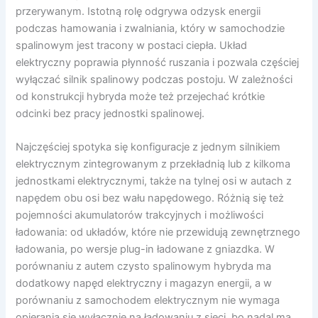
przerywanym. Istotną rolę odgrywa odzysk energii
podczas hamowania i zwalniania, który w samochodzie
spalinowym jest tracony w postaci ciepła. Układ
elektryczny poprawia płynność ruszania i pozwala częściej
wyłączać silnik spalinowy podczas postoju. W zależności
od konstrukcji hybryda może też przejechać krótkie
odcinki bez pracy jednostki spalinowej.
Najczęściej spotyka się konfiguracje z jednym silnikiem
elektrycznym zintegrowanym z przekładnią lub z kilkoma
jednostkami elektrycznymi, także na tylnej osi w autach z
napędem obu osi bez wału napędowego. Różnią się też
pojemności akumulatorów trakcyjnych i możliwości
ładowania: od układów, które nie przewidują zewnętrznego
ładowania, po wersje plug-in ładowane z gniazdka. W
porównaniu z autem czysto spalinowym hybryda ma
dodatkowy napęd elektryczny i magazyn energii, a w
porównaniu z samochodem elektrycznym nie wymaga
opierania się wyłącznie na ładowaniu z sieci, bo nadal ma